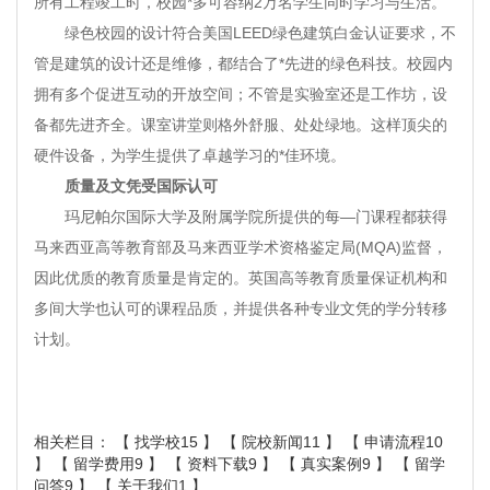
所有工程竣工时，校园*多可容纳2万名学生同时学习与生活。
绿色校园的设计符合美国LEED绿色建筑白金认证要求，不
管是建筑的设计还是维修，都结合了*先进的绿色科技。校园内
拥有多个促进互动的开放空间；不管是实验室还是工作坊，设
备都先进齐全。课室讲堂则格外舒服、处处绿地。这样顶尖的
硬件设备，为学生提供了卓越学习的*佳环境。
质量及文凭受国际认可
玛尼帕尔国际大学及附属学院所提供的每—门课程都获得
马来西亚高等教育部及马来西亚学术资格鉴定局(MQA)监督，
因此优质的教育质量是肯定的。英国高等教育质量保证机构和
多间大学也认可的课程品质，并提供各种专业文凭的学分转移
计划。
相关栏目： 【
找学校15
】 【
院校新闻11
】 【
申请流程10
】 【
留学费用9
】 【
资料下载9
】 【
真实案例9
】 【
留学
问答9
】 【
关于我们1
】