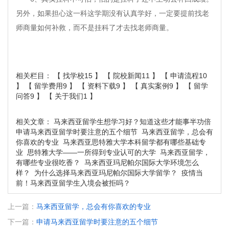
另外，如果担心这一科这学期没有认真学好，一定要提前找老
师商量如何补救，而不是挂科了才去找老师商量。
相关栏目： 【
找学校15
】 【
院校新闻11
】 【
申请流程10
】 【
留学费用9
】 【
资料下载9
】 【
真实案例9
】 【
留学
问答9
】 【
关于我们1
】
相关文章：
马来西亚留学生想学习好？知道这些才能事半功倍
申请马来西亚留学时要注意的五个细节
马来西亚留学，总会有
你喜欢的专业
马来西亚思特雅大学本科留学都有哪些基础专
业
思特雅大学——一所得到专业认可的大学
马来西亚留学，
有哪些专业很吃香？
马来西亚玛尼帕尔国际大学环境怎么
样？
为什么选择马来西亚玛尼帕尔国际大学留学？
疫情当
前！马来西亚留学生入境会被拒吗？
上一篇：
马来西亚留学，总会有你喜欢的专业
下一篇：
申请马来西亚留学时要注意的五个细节