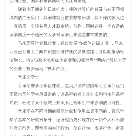
受到社会、国家和全体国民的关注与重视。
随着电子商务的日益扩大，伴随计算机的普及与在不同领
域内的广泛应用，其全球就业前景非常乐观，其工作的收入也
一直稳居「全球各类人才薪金榜」前列，同时选择一个合适的
留学国度一个适应的大学对留学生来说是非常重要的。
马来西亚计算机行业，通过发展"多媒体超级走廊"，马来
西亚已经走上了向知识型经济转变的发展道路，并以此推动经
济增长。有676家本地多媒体企业和50家世界**网络计算机方面
的企业，投资当地IT技术产业。
音乐文学士
音乐荣誉学士学位课程，是为那些希望能学习音乐并达到
高级水平的学生所设定的，该课程有着非常扎实和均衡的课程
知识，杜绝了某个领域上知识不足给学生带来影响的可能性。
音乐学在不同时期的研究对象和侧重点是不同的，音乐学
除了基本的研究对象外，还研究历史和现在的一切个人和民族
的音乐行为，即音乐的生理行为、创造行为、表演行为、审美