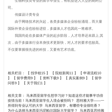
生物科技类专业的留学毕业生，有机会进入大型的制药公
司。
传媒设计类专业
由于网络技术的兴起，各类多媒体企业纷纷涌现，而大量
国际外资企业也纷纷进驻，多媒体人才也因此一将难求。
我国尚处在多媒体产业的起步阶段，人才培养还未跟上;其
次，由于多媒体行业本身技术更新快，对人才的要求也较高。
不仅要掌握很先进的科技，又要有艺术功底。
相关栏目： 【
找学校15
】 【
院校新闻11
】 【
申请流程10
】 【
留学费用9
】 【
资料下载9
】 【
真实案例9
】 【
留学
问答9
】 【
关于我们1
】
相关文章：
马来西亚留学生想学习好？知道这些才能事半功倍
疫情当前！马来西亚留学生入境会被拒吗？
思特雅大学——一
所得到专业认可的大学
马来西亚留学，有哪些专业很吃香？
为什么选择马来西亚玛尼帕尔国际大学留学？
马来西亚思特雅