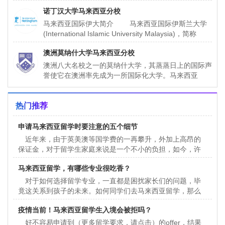
1983年倡议和主办
诺丁汉大学马来西亚分校
马来西亚国际伊大简介 马来西亚国际伊斯兰大学
(International Islamic University Malaysia)，简称
IIUM，由马来西亚
澳洲莫纳什大学马来西亚分校
澳洲八大名校之一的莫纳什大学，其蒸蒸日上的国际声
誉使它在澳洲率先成为一所国际化大学。马来西亚
MONASH大学是澳洲莫纳什（才）大学的第七所分
校。在澳洲维多利亚州
热门推荐
申请马来西亚留学时要注意的五个细节
近年来，由于英美澳等国学费的一再攀升，外加上高昂的
保证金，对于留学生家庭来说是一个不小的负担，如今，许
多人把目光投向了马来西亚，在马来读本科或者硕士学士学
马来西亚留学，有哪些专业很吃香？
位
对于如何选择留学专业，一直都是困扰家长们的问题，毕
竟这关系到孩子的未来。如何同学们去马来西亚留学，那么
哪些专业*受欢迎呢？留学信息小编认为下面这些同学们可以
疫情当前！马来西亚留学生入境会被拒吗？
好不容易申请到（更多留学要求，请点击）的offer，结果