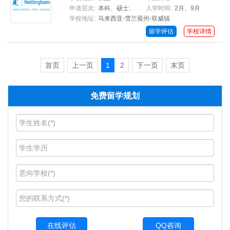
申请层次:
本科、硕士、
入学时间:
2月、9月
学校地址:
马来西亚-雪兰莪州-双威镇
博士
留学评估
学校详情
首页
上一页
1
2
下一页
末页
免费留学规划
QQ咨询