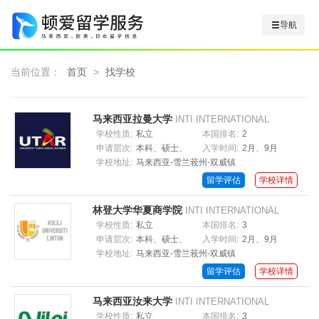
导航
当前位置：
首页
>
找学校
马来西亚拉曼大学
INTI INTERNATIONAL
UNIVERSITY
学校性质:
私立
本国排名:
2
申请层次:
本科、硕士、
入学时间:
2月、9月
学校地址:
马来西亚-雪兰莪州-双威镇
博士
留学评估
学校详情
林登大学华夏商学院
INTI INTERNATIONAL
UNIVERSITY
学校性质:
私立
本国排名:
3
申请层次:
本科、硕士、
入学时间:
2月、9月
学校地址:
马来西亚-雪兰莪州-双威镇
博士
留学评估
学校详情
马来西亚汝来大学
INTI INTERNATIONAL
UNIVERSITY
学校性质:
私立
本国排名:
3