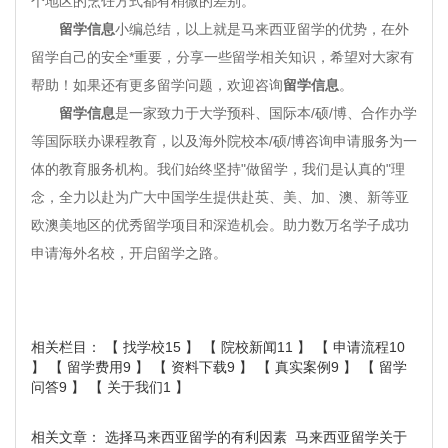
个地区的烹饪方式都有稍微的差别。
留学信息
小编总结，以上就是马来西亚留学的优势，在外
留学自己的安全*重要，分享一些留学相关知识，希望对大家有
帮助！如果还有更多留学问题，欢迎咨询
留学信息
。
留学信息
是一家致力于大学预科、国际本/硕/博、合作办学
等国际联办课程教育，以及海外院校本/硕/博咨询申请服务为一
体的教育服务机构。我们始终坚持"做留学，我们是认真的"理
念，全力以赴为广大中国学生提供赴英、美、加、澳、新等亚
欧澳美地区的优秀留学项目和深造机会。助力数万名学子成功
申请海外名校，开启留学之路。
相关栏目： 【
找学校15
】 【
院校新闻11
】 【
申请流程10
】 【
留学费用9
】 【
资料下载9
】 【
真实案例9
】 【
留学
问答9
】 【
关于我们1
】
相关文章：
选择马来西亚留学的有利因素
马来西亚留学关于