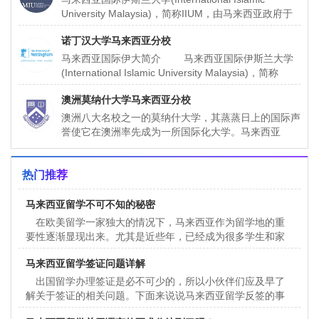
University Malaysia)，简称IIUM，由马来西亚政府于
1983年倡议和主办
诺丁汉大学马来西亚分校
马来西亚国际伊大简介 马来西亚国际伊斯兰大学
(International Islamic University Malaysia)，简称
IIUM，由马来西亚
澳洲莫纳什大学马来西亚分校
澳洲八大名校之一的莫纳什大学，其蒸蒸日上的国际声
誉使它在澳洲率先成为一所国际化大学。马来西亚
MONASH大学是澳洲莫纳什（才）大学的第七所分
校。在澳洲维多利亚州
热门推荐
马来西亚留学不可不知的秘密
在欧美留学一家独大的情况下，马来西亚作为留学地的重
要性逐渐显现出来。尤其是近些年，已经成为很多学生和家
长的新选择。那么选择马来西亚究竟有哪些不可不知的秘密
马来西亚留学签证问题详解
呢
出国留学办理签证是必不可少的，所以小伙伴们应及早了
解关于签证的相关问题。下面来说说马来西亚留学反签的事
情吧。 一、什么是反签 反签一般是指申请人前往国