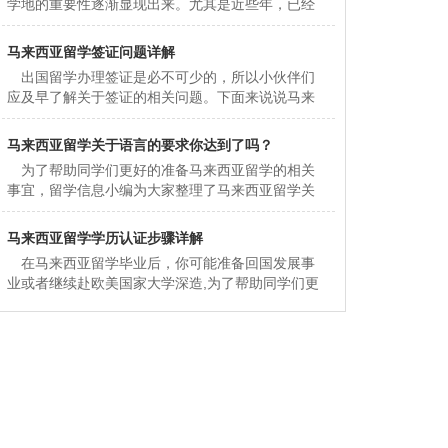
学地的重要性逐渐显现出来。尤其是近些年，已经
成为很多学生和家长的新选择。那么选择马来西亚
究竟有哪些不可不知的秘密呢
马来西亚留学签证问题详解
出国留学办理签证是必不可少的，所以小伙伴们
应及早了解关于签证的相关问题。下面来说说马来
西亚留学反签的事情吧。 一、什么是反签
反签一般是指申请人前往国家
马来西亚留学关于语言的要求你达到了吗？
为了帮助同学们更好的准备马来西亚留学的相关
事宜，留学信息小编为大家整理了马来西亚留学关
于语言的要求，希望对同学们有所帮助噢。 马
来西亚的多数学校的本科语言
马来西亚留学学历认证步骤详解
在马来西亚留学毕业后，你可能准备回国发展事
业或者继续赴欧美国家大学深造,为了帮助同学们更
好的准备马来西亚留学的相关事宜，留学信息小编
为大家整理了马来西亚留学