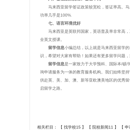
马来西亚留学签证政策较宽松，签证率高。马来
功率几乎是100%.
七、语言环境优好
马来西亚是英联邦国家，英语普及率非常高，工
全英文授课。
留学信息
小编总结，以上就是马来西亚留学的
识，希望对大家有帮助！如果还有更多留学问题，
留学信息
是一家致力于大学预科、国际本/硕/
询申请服务为一体的教育服务机构。我们始终坚持
供赴英、美、加、澳、新等亚欧澳美地区的优秀留
启留学之路。
相关栏目： 【
找学校15
】 【
院校新闻11
】 【
申